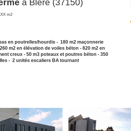
fermé
à Bléré (37150)
 XXX m2
as en poutrelles/hourdis - 180 m2 maçonnerie
260 m2 en élévation de voiles béton -
820 m2 en
nt creux - 50 m3 poteaux et poutres béton - 350
les - 2 unités escaliers BA tournant