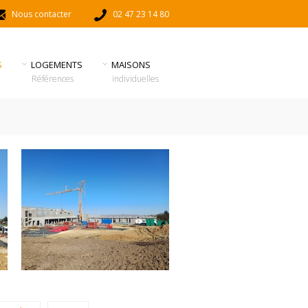
Nous contacter
02 47 23 14 80
S
LOGEMENTS
MAISONS
Références
individuelles