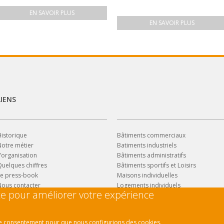
EN SAVOIR PLUS
EN SAVOIR PLUS
LIENS
istorique
Bâtiments commerciaux
Notre métier
Batiments industriels
’organisation
Bâtiments administratifs
uelques chiffres
Bâtiments sportifs et Loisirs
Le press-book
Maisons individuelles
Nous contacter
Logements individuels
ite pour améliorer votre expérience
Logements collectifs
Logements intermédiaires
tre consentement pour que nous configurions des cookies.