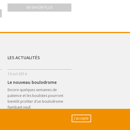
EN SAVOIR PLUS
LES ACTUALITÉS
10 oct 2014
Le nouveau boulodrome
Encore quelques semaines de
patience et les boulistes pourront
bientôt profiter d'un boulodrome
flambant neuf.
J'accepte
LIRE LA SUITE