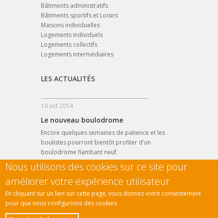
Bâtiments administratifs
Bâtiments sportifs et Loisirs
Maisons individuelles
Logements individuels
Logements collectifs
Logements intermédiaires
LES ACTUALITÉS
10 oct 2014
Le nouveau boulodrome
Encore quelques semaines de patience et les
boulistes pourront bientôt profiter d'un
boulodrome flambant neuf.
Nous utilisons des cookies sur ce site pour
LIRE LA SUITE
améliorer votre expérience utilisateur
En cliquant sur un lien sur cette page, vous donnez votre consentement
pour que nous configurions des cookies.