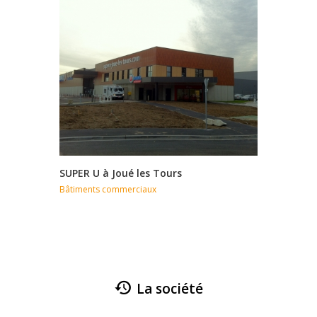
SUPER U à Joué les Tours
METRO à 
Bâtiments commerciaux
Bâtiments
La société