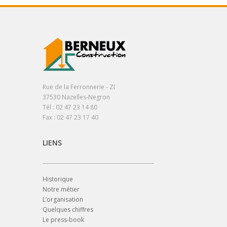
Rue de la Ferronnerie - ZI
37530 Nazelles-Negron
Tél : 02 47 23 14 80
Fax : 02 47 23 17 40
LIENS
Historique
Notre métier
L’organisation
Quelques chiffres
Le press-book