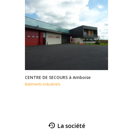
CENTRE DE SECOURS à Amboise
SCI BENA
Batiments industriels
Batiments i
La société