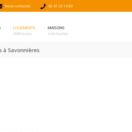
Nous contacter
02 47 23 14 80
S
LOGEMENTS
MAISONS
Références
individuelles
s à Savonnières