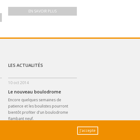
EN SAVOIR PLUS
LES ACTUALITÉS
10 oct 2014
Le nouveau boulodrome
Encore quelques semaines de
patience et les boulistes pourront
bientôt profiter d'un boulodrome
flambant neuf.
J'accepte
LIRE LA SUITE