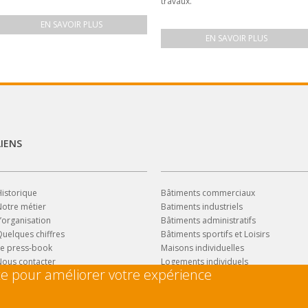
travaux.
EN SAVOIR PLUS
EN SAVOIR PLUS
LIENS
istorique
Bâtiments commerciaux
Notre métier
Batiments industriels
’organisation
Bâtiments administratifs
uelques chiffres
Bâtiments sportifs et Loisirs
Le press-book
Maisons individuelles
Nous contacter
Logements individuels
ite pour améliorer votre expérience
Logements collectifs
Logements intermédiaires