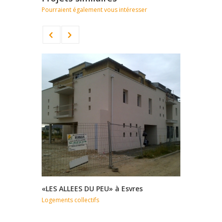
Pourraient également vous intéresser
«LES ALLEES DU PEU» à Esvres
"GRAND R
Logements collectifs
Logements c